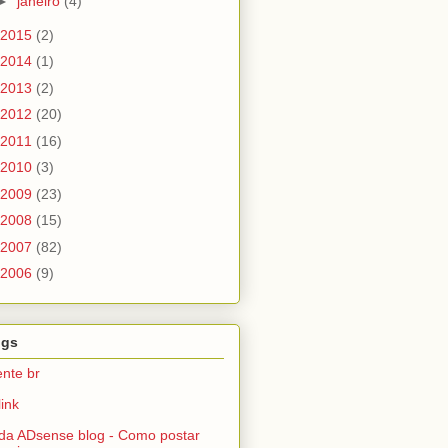
►
janeiro
(4)
2015
(2)
2014
(1)
2013
(2)
2012
(20)
2011
(16)
2010
(3)
2009
(23)
2008
(15)
2007
(82)
2006
(9)
ogs
nte br
link
da ADsense blog - Como postar