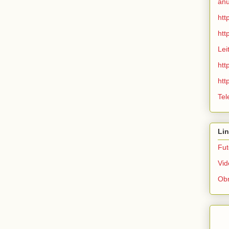
anú
htt
htt
Lei
htt
htt
Tel
Lin
Fut
Vid
Obr