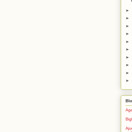
►
►
►
►
►
►
►
►
►
►
Bl
Age
Big
Aju