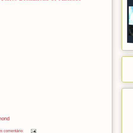
mond
m comentário: