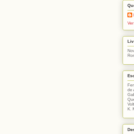
Qu
Ver
Liv
Nov
Ro
Esc
Fe
de 
Gab
Que
Vol
K. 
De