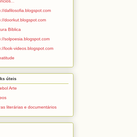
ncios...
p://dafilosofia.blogspot.com
p://doorkut.blogspot.com
tura Bíblica
p://solpoesia.blogspot.com
p://look-videos.blogspot.com
eatitude
ks úteis
ebol Arte
eos
as literárias e documentários