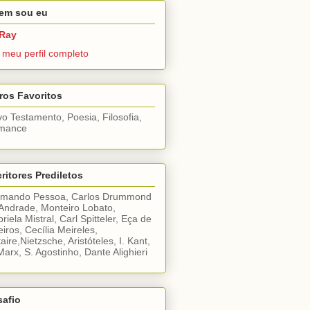
em sou eu
Ray
 meu perfil completo
ros Favoritos
o Testamento, Poesia, Filosofia,
mance
ritores Prediletos
rmando Pessoa, Carlos Drummond
Andrade, Monteiro Lobato,
riela Mistral, Carl Spitteler, Eça de
iros, Cecília Meireles,
taire,Nietzsche, Aristóteles, I. Kant,
Marx, S. Agostinho, Dante Alighieri
safio