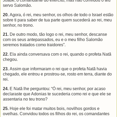
Joabe, o comandante do exército, mas não convidou o teu
servo Salomão.
20.
Agora, ó rei, meu senhor, os olhos de todo o Israel estão
sobre ti para saber de tua parte quem sucederá ao rei, meu
senhor, no trono.
21.
De outro modo, tão logo o rei, meu senhor, descanse
com os seus antepassados, eu e o meu filho Salomão
seremos tratados como traidores”.
22.
Ela ainda conversava com o rei, quando o profeta Natã
chegou.
23.
Assim que informaram o rei que o profeta Natã havia
chegado, ele entrou e prostrou-se, rosto em terra, diante do
rei.
24.
E Natã lhe perguntou: “Ó rei, meu senhor, por acaso
declaraste que Adonias te sucederia como rei e que ele se
assentaria no teu trono?
25.
Hoje ele foi matar muitos bois, novilhos gordos e
ovelhas. Convidou todos os filhos do rei, os comandantes