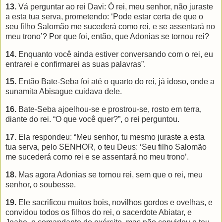
13.
Vá perguntar ao rei Davi: Ó rei, meu senhor, não juraste
a esta tua serva, prometendo: ‘Pode estar certa de que o
seu filho Salomão me sucederá como rei, e se assentará no
meu trono’? Por que foi, então, que Adonias se tornou rei?
14.
Enquanto você ainda estiver conversando com o rei, eu
entrarei e confirmarei as suas palavras”.
15.
Então Bate-Seba foi até o quarto do rei, já idoso, onde a
sunamita Abisague cuidava dele.
16.
Bate-Seba ajoelhou-se e prostrou-se, rosto em terra,
diante do rei. “O que você quer?”, o rei perguntou.
17.
Ela respondeu: “Meu senhor, tu mesmo juraste a esta
tua serva, pelo SENHOR, o teu Deus: ‘Seu filho Salomão
me sucederá como rei e se assentará no meu trono’.
18.
Mas agora Adonias se tornou rei, sem que o rei, meu
senhor, o soubesse.
19.
Ele sacrificou muitos bois, novilhos gordos e ovelhas, e
convidou todos os filhos do rei, o sacerdote Abiatar, e