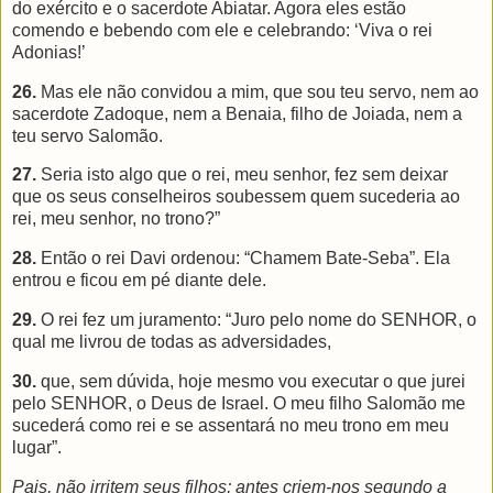
do exército e o sacerdote Abiatar. Agora eles estão
comendo e bebendo com ele e celebrando: ‘Viva o rei
Adonias!’
26.
Mas ele não convidou a mim, que sou teu servo, nem ao
sacerdote Zadoque, nem a Benaia, filho de Joiada, nem a
teu servo Salomão.
27.
Seria isto algo que o rei, meu senhor, fez sem deixar
que os seus conselheiros soubessem quem sucederia ao
rei, meu senhor, no trono?”
28.
Então o rei Davi ordenou: “Chamem Bate-Seba”. Ela
entrou e ficou em pé diante dele.
29.
O rei fez um juramento: “Juro pelo nome do SENHOR, o
qual me livrou de todas as adversidades,
30.
que, sem dúvida, hoje mesmo vou executar o que jurei
pelo SENHOR, o Deus de Israel. O meu filho Salomão me
sucederá como rei e se assentará no meu trono em meu
lugar”.
Pais, não irritem seus filhos; antes criem-nos segundo a