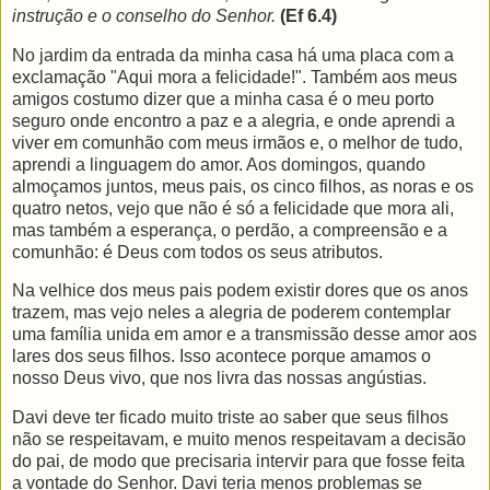
instrução e o conselho do Senhor.
(Ef 6.4)
No jardim da entrada da minha casa há uma placa com a
exclamação "Aqui mora a felicidade!". Também aos meus
amigos costumo dizer que a minha casa é o meu porto
seguro onde encontro a paz e a alegria, e onde aprendi a
viver em comunhão com meus irmãos e, o melhor de tudo,
aprendi a linguagem do amor. Aos domingos, quando
almoçamos juntos, meus pais, os cinco filhos, as noras e os
quatro netos, vejo que não é só a felicidade que mora ali,
mas também a esperança, o perdão, a compreensão e a
comunhão: é Deus com todos os seus atributos.
Na velhice dos meus pais podem existir dores que os anos
trazem, mas vejo neles a alegria de poderem contemplar
uma família unida em amor e a transmissão desse amor aos
lares dos seus filhos. Isso acontece porque amamos o
nosso Deus vivo, que nos livra das nossas angústias.
Davi deve ter ficado muito triste ao saber que seus filhos
não se respeitavam, e muito menos respeitavam a decisão
do pai, de modo que precisaria intervir para que fosse feita
a vontade do Senhor. Davi teria menos problemas se