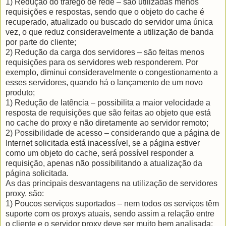
1) Redução do tráfego de rede – são utilizadas menos
requisições e respostas, sendo que o objeto do cache é
recuperado, atualizado ou buscado do servidor uma única
vez, o que reduz consideravelmente a utilização de banda
por parte do cliente;
2) Redução da carga dos servidores – são feitas menos
requisições para os servidores web responderem. Por
exemplo, diminui consideravelmente o congestionamento a
esses servidores, quando há o lançamento de um novo
produto;
1) Redução de latência – possibilita a maior velocidade a
resposta de requisições que são feitas ao objeto que está
no cache do proxy e não diretamente ao servidor remoto;
2) Possibilidade de acesso – considerando que a página de
Internet solicitada está inacessível, se a página estiver
como um objeto do cache, será possível responder a
requisição, apenas não possibilitando a atualização da
página solicitada.
As das principais desvantagens na utilização de servidores
proxy, são:
1) Poucos serviços suportados – nem todos os serviços têm
suporte com os proxys atuais, sendo assim a relação entre
o cliente e o servidor proxy deve ser muito bem analisada;