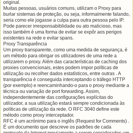
original.
Muitas pessoas, usuários comuns, utilizam o Proxy para
burlar sistemas de proteção, ou seja, informalmente falando,
seria como ele jogasse a culpa para outra pessoa pelo IP.
Pode parecer irresponsabiblidade ou ato malicioso, mas
isso também é uma forma de evitar se expôr aos perigos
existentes na rede e evitar spans.
Proxy Transparência
Um proxy transparente, como uma medida de segurança, é
um método para obrigar os utilizadores de uma rede a
utilizarem o proxy. Além das características de caching dos
proxies convencionais, estes podem impor políticas de
utilização ou recolher dados estatísticos, entre outras . A
transparência é conseguida interceptando o tráfego HTTP
(por exemplo) e reencaminhando-o para o proxy mediante a
técnica ou variação de port forwarding. Assim,
independentemente das configurações explícitas do
utilizador, a sua utilização estará sempre condicionada às
políticas de utilização da rede. O RFC 3040 define este
método como proxy interceptador.
RFC é um acrónimo para o inglês (Request for Comments) .
É um documento que descreve os padrões de cada
protocolo da Internet previamente a serem considerados um