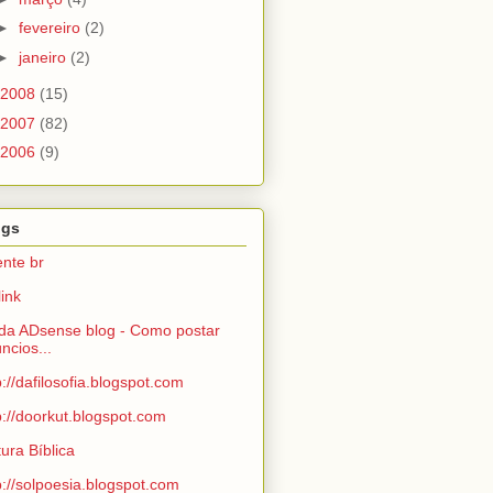
►
fevereiro
(2)
►
janeiro
(2)
2008
(15)
2007
(82)
2006
(9)
ogs
nte br
link
da ADsense blog - Como postar
ncios...
p://dafilosofia.blogspot.com
p://doorkut.blogspot.com
tura Bíblica
p://solpoesia.blogspot.com