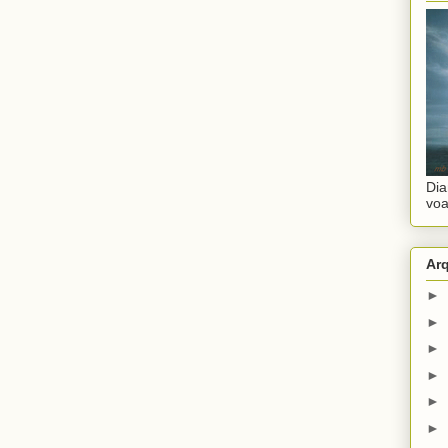
Dia
voa
Ar
►
►
►
►
►
►