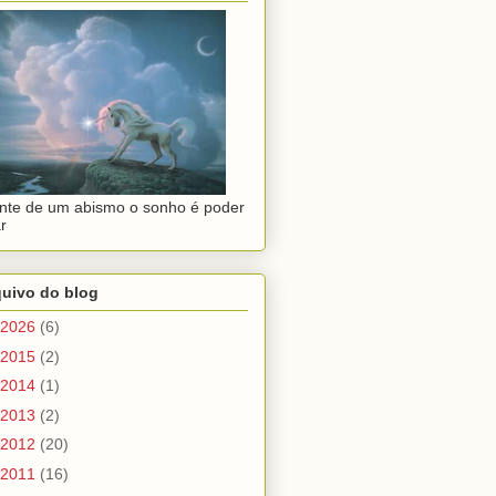
nte de um abismo o sonho é poder
r
quivo do blog
2026
(6)
2015
(2)
2014
(1)
2013
(2)
2012
(20)
2011
(16)