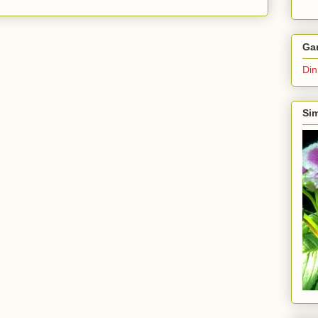
Ga
Din
Sim