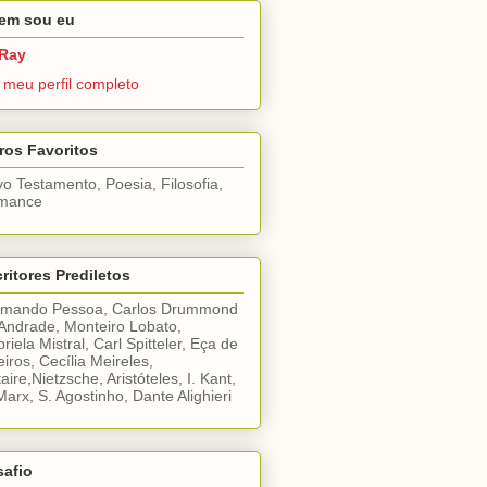
em sou eu
Ray
 meu perfil completo
ros Favoritos
o Testamento, Poesia, Filosofia,
mance
ritores Prediletos
rmando Pessoa, Carlos Drummond
Andrade, Monteiro Lobato,
riela Mistral, Carl Spitteler, Eça de
iros, Cecília Meireles,
taire,Nietzsche, Aristóteles, I. Kant,
Marx, S. Agostinho, Dante Alighieri
safio