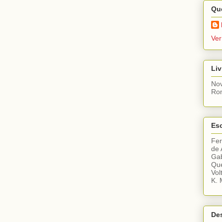
Qu
Ver
Liv
Nov
Ro
Esc
Fe
de 
Gab
Que
Vol
K. 
De