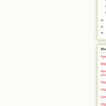
►
►
►
Bl
Age
Big
Aju
anú
htt
htt
Lei
htt