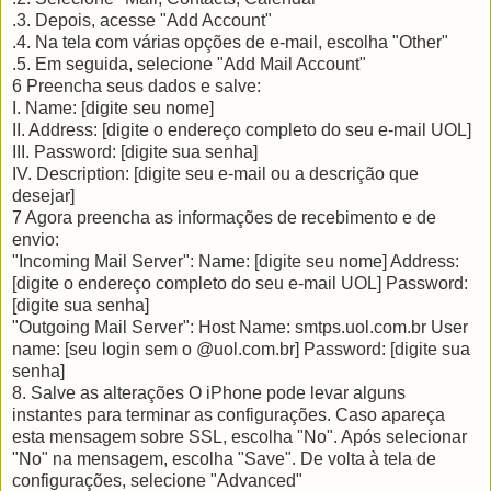
.3. Depois, acesse "Add Account"
.4. Na tela com várias opções de e-mail, escolha "Other"
.5. Em seguida, selecione "Add Mail Account"
6 Preencha seus dados e salve:
I. Name: [digite seu nome]
II. Address: [digite o endereço completo do seu e-mail UOL]
III. Password: [digite sua senha]
IV. Description: [digite seu e-mail ou a descrição que
desejar]
7 Agora preencha as informações de recebimento e de
envio:
"Incoming Mail Server": Name: [digite seu nome] Address:
[digite o endereço completo do seu e-mail UOL] Password:
[digite sua senha]
"Outgoing Mail Server": Host Name: smtps.uol.com.br User
name: [seu login sem o @uol.com.br] Password: [digite sua
senha]
8. Salve as alterações O iPhone pode levar alguns
instantes para terminar as configurações. Caso apareça
esta mensagem sobre SSL, escolha "No". Após selecionar
"No" na mensagem, escolha "Save". De volta à tela de
configurações, selecione "Advanced"