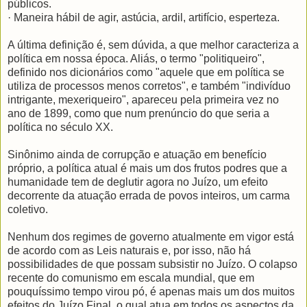
públicos.
· Maneira hábil de agir, astúcia, ardil, artifício, esperteza.
A última definição é, sem dúvida, a que melhor caracteriza a
política em nossa época. Aliás, o termo "politiqueiro",
definido nos dicionários como "aquele que em política se
utiliza de processos menos corretos", e também "indivíduo
intrigante, mexeriqueiro", apareceu pela primeira vez no
ano de 1899, como que num prenúncio do que seria a
política no século XX.
Sinônimo ainda de corrupção e atuação em benefício
próprio, a política atual é mais um dos frutos podres que a
humanidade tem de deglutir agora no Juízo, um efeito
decorrente da atuação errada de povos inteiros, um carma
coletivo.
Nenhum dos regimes de governo atualmente em vigor está
de acordo com as Leis naturais e, por isso, não há
possibilidades de que possam subsistir no Juízo. O colapso
recente do comunismo em escala mundial, que em
pouquíssimo tempo virou pó, é apenas mais um dos muitos
efeitos do Juízo Final, o qual atua em todos os aspectos da