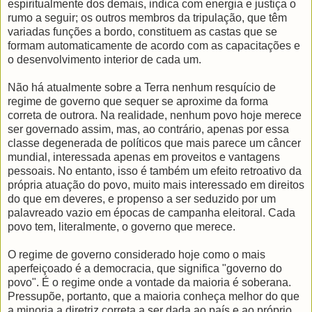
espiritualmente dos demais, indica com energia e justiça o
rumo a seguir; os outros membros da tripulação, que têm
variadas funções a bordo, constituem as castas que se
formam automaticamente de acordo com as capacitações e
o desenvolvimento interior de cada um.
Não há atualmente sobre a Terra nenhum resquício de
regime de governo que sequer se aproxime da forma
correta de outrora. Na realidade, nenhum povo hoje merece
ser governado assim, mas, ao contrário, apenas por essa
classe degenerada de políticos que mais parece um câncer
mundial, interessada apenas em proveitos e vantagens
pessoais. No entanto, isso é também um efeito retroativo da
própria atuação do povo, muito mais interessado em direitos
do que em deveres, e propenso a ser seduzido por um
palavreado vazio em épocas de campanha eleitoral. Cada
povo tem, literalmente, o governo que merece.
O regime de governo considerado hoje como o mais
aperfeiçoado é a democracia, que significa "governo do
povo". É o regime onde a vontade da maioria é soberana.
Pressupõe, portanto, que a maioria conheça melhor do que
a minoria a diretriz correta a ser dada ao país e ao próprio