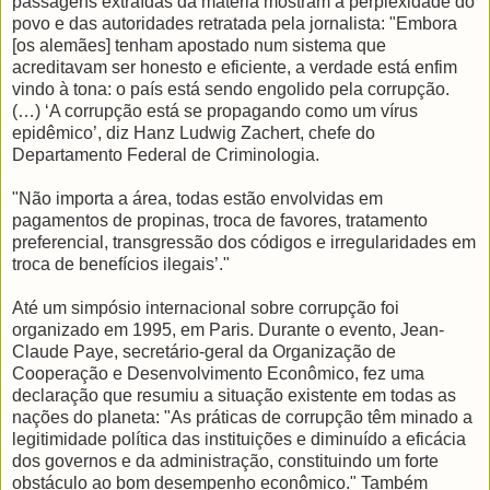
passagens extraídas da matéria mostram a perplexidade do
povo e das autoridades retratada pela jornalista: "Embora
[os alemães] tenham apostado num sistema que
acreditavam ser honesto e eficiente, a verdade está enfim
vindo à tona: o país está sendo engolido pela corrupção.
(…) ‘A corrupção está se propagando como um vírus
epidêmico’, diz Hanz Ludwig Zachert, chefe do
Departamento Federal de Criminologia.
"Não importa a área, todas estão envolvidas em
pagamentos de propinas, troca de favores, tratamento
preferencial, transgressão dos códigos e irregularidades em
troca de benefícios ilegais’."
Até um simpósio internacional sobre corrupção foi
organizado em 1995, em Paris. Durante o evento, Jean-
Claude Paye, secretário-geral da Organização de
Cooperação e Desenvolvimento Econômico, fez uma
declaração que resumiu a situação existente em todas as
nações do planeta: "As práticas de corrupção têm minado a
legitimidade política das instituições e diminuído a eficácia
dos governos e da administração, constituindo um forte
obstáculo ao bom desempenho econômico." Também