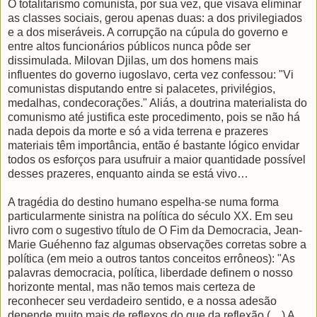
O totalitarismo comunista, por sua vez, que visava eliminar
as classes sociais, gerou apenas duas: a dos privilegiados
e a dos miseráveis. A corrupção na cúpula do governo e
entre altos funcionários públicos nunca pôde ser
dissimulada. Milovan Djilas, um dos homens mais
influentes do governo iugoslavo, certa vez confessou: "Vi
comunistas disputando entre si palacetes, privilégios,
medalhas, condecorações." Aliás, a doutrina materialista do
comunismo até justifica este procedimento, pois se não há
nada depois da morte e só a vida terrena e prazeres
materiais têm importância, então é bastante lógico envidar
todos os esforços para usufruir a maior quantidade possível
desses prazeres, enquanto ainda se está vivo…
A tragédia do destino humano espelha-se numa forma
particularmente sinistra na política do século XX. Em seu
livro com o sugestivo título de O Fim da Democracia, Jean-
Marie Guéhenno faz algumas observações corretas sobre a
política (em meio a outros tantos conceitos errôneos): "As
palavras democracia, política, liberdade definem o nosso
horizonte mental, mas não temos mais certeza de
reconhecer seu verdadeiro sentido, e a nossa adesão
depende muito mais de reflexos do que da reflexão.(…) A