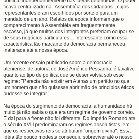
política, independentemente das idéias defendidas. O poder
ficava centralizado na "Assembléia dos Cidadãos", cujos
representantes eram escolhidos por sorteio para um
mandato de um ano. Relatos da época informam que o
comparecimento à Assembléia era freqüentemente
escasso, já que muitos dos integrantes preferiam ocupar-se
de seus negócios particulares… Interessante como essa
característica tão marcante da democracia permaneceu
inalterada até a nossa época.
Um recente ensaio publicado sobre a democracia
ateniense, de autoria de José Américo Pessanha, é taxativo
quanto ao tipo de política que se desenvolvia sob esse
regime: "Parecia não existir em Atenas um partido no qual
um homem que não quisesse abrir mão de princípios éticos
pudesse se integrar."
Na época do surgimento da democracia, a humanidade há
muito já não sabia o que era um regime de governo correto.
E daí para a frente não foi diferente. Do Império Romano até
o século XVIII predominaram os regimes absolutistas, em
que os respectivos reis se atribuíam "origem divina". Essa
idéia tão pouco modesta conseguiu sobreviver até o nosso