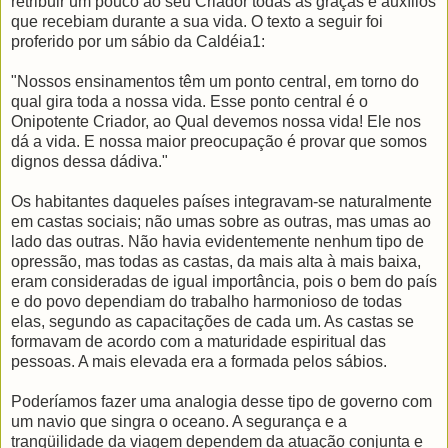
retribuir um pouco ao seu Criador todas as graças e auxílios
que recebiam durante a sua vida. O texto a seguir foi
proferido por um sábio da Caldéia1:
"Nossos ensinamentos têm um ponto central, em torno do
qual gira toda a nossa vida. Esse ponto central é o
Onipotente Criador, ao Qual devemos nossa vida! Ele nos
dá a vida. E nossa maior preocupação é provar que somos
dignos dessa dádiva."
Os habitantes daqueles países integravam-se naturalmente
em castas sociais; não umas sobre as outras, mas umas ao
lado das outras. Não havia evidentemente nenhum tipo de
opressão, mas todas as castas, da mais alta à mais baixa,
eram consideradas de igual importância, pois o bem do país
e do povo dependiam do trabalho harmonioso de todas
elas, segundo as capacitações de cada um. As castas se
formavam de acordo com a maturidade espiritual das
pessoas. A mais elevada era a formada pelos sábios.
Poderíamos fazer uma analogia desse tipo de governo com
um navio que singra o oceano. A segurança e a
tranqüilidade da viagem dependem da atuação conjunta e