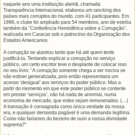
naquele ano uma instituição alemã, chamada
Transparência Internacional, elaborou um rancking dos
países mais corruptos do mundo, com 41 participantes. Em
1996, o clube foi ampliado para 54 membros, ano de estréia
também da "Conferência Hemisférica sobre a Corrupção",
realizada em Caracas sob o patrocínio da Organização dos
Estados Americanos.
A corrupção se alastrou tanto que há até quem tente
justificá-la. Tentando explicar a corrupção no serviço
público, um certo escritor teve o desplante de colocar isso
no seu livro: "A corrupção somente chega a ser nociva se
não estiver generalizada, pois então representaria um
acesso ‘desigual’ aos serviços do poder público. Mas a
partir do momento em que este poder público se contente
em prestar ‘serviços’, não há nada de anormal, numa
economia de mercado, que estes sejam remunerados. (…)
A transação é consagrada como única verdade da nossa
era, e qualquer demanda pagável é uma demanda legítima.
Como não faríamos do bezerro de ouro a nossa divindade
suprema?"