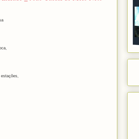
sa
oca,
o estações,