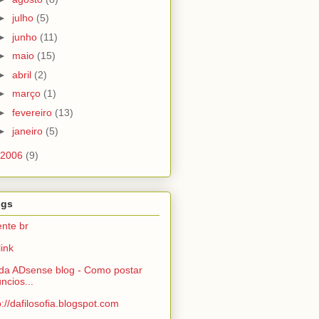
►
julho
(5)
►
junho
(11)
►
maio
(15)
►
abril
(2)
►
março
(1)
►
fevereiro
(13)
►
janeiro
(5)
2006
(9)
ogs
nte br
link
da ADsense blog - Como postar
ncios...
p://dafilosofia.blogspot.com