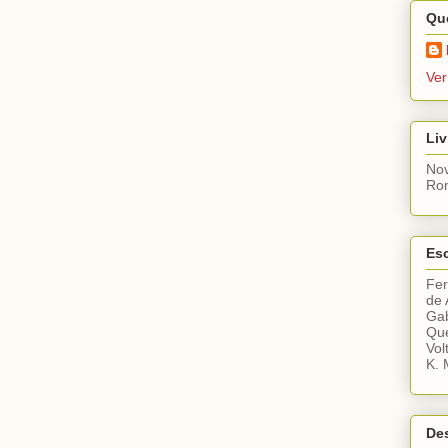
Qu
Ver
Liv
Nov
Ro
Esc
Fe
de 
Gab
Que
Vol
K. 
De