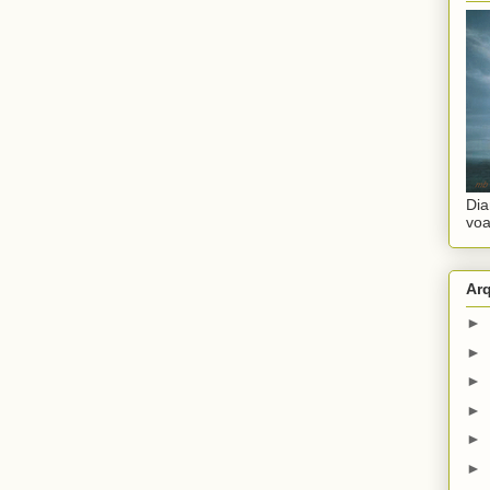
Dia
voa
Ar
►
►
►
►
►
►