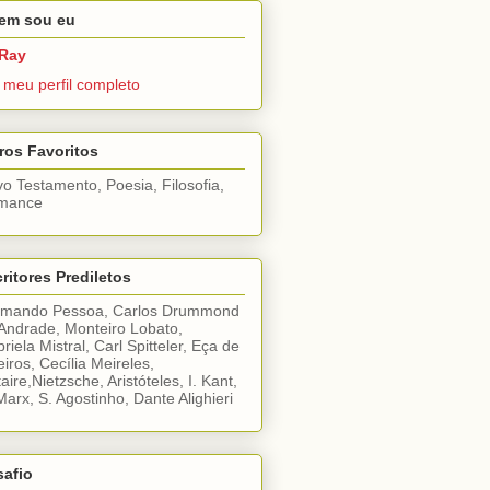
em sou eu
Ray
 meu perfil completo
ros Favoritos
o Testamento, Poesia, Filosofia,
mance
ritores Prediletos
rmando Pessoa, Carlos Drummond
Andrade, Monteiro Lobato,
riela Mistral, Carl Spitteler, Eça de
iros, Cecília Meireles,
taire,Nietzsche, Aristóteles, I. Kant,
Marx, S. Agostinho, Dante Alighieri
safio