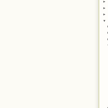
►
►
►
▼