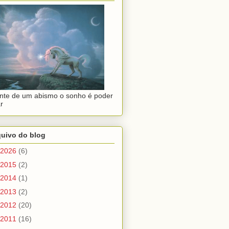
nte de um abismo o sonho é poder
r
quivo do blog
2026
(6)
2015
(2)
2014
(1)
2013
(2)
2012
(20)
2011
(16)