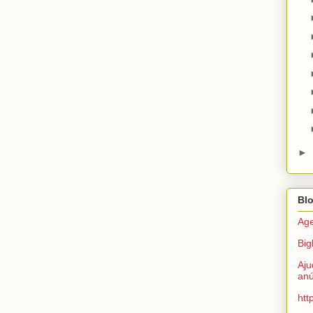
►
Bl
Age
Big
Aju
anú
htt