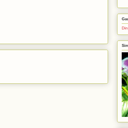
Ga
Din
Sim