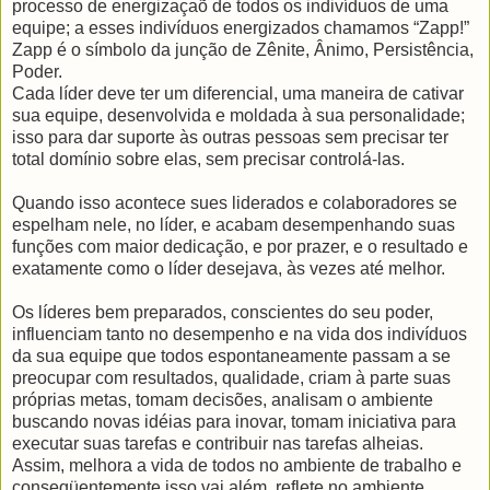
processo de energizaçaõ de todos os indivíduos de uma
equipe; a esses indivíduos energizados chamamos “Zapp!”
Zapp é o símbolo da junção de Zênite, Ânimo, Persistência,
Poder.
Cada líder deve ter um diferencial, uma maneira de cativar
sua equipe, desenvolvida e moldada à sua personalidade;
isso para dar suporte às outras pessoas sem precisar ter
total domínio sobre elas, sem precisar controlá-las.
Quando isso acontece sues liderados e colaboradores se
espelham nele, no líder, e acabam desempenhando suas
funções com maior dedicação, e por prazer, e o resultado e
exatamente como o líder desejava, às vezes até melhor.
Os líderes bem preparados, conscientes do seu poder,
influenciam tanto no desempenho e na vida dos indivíduos
da sua equipe que todos espontaneamente passam a se
preocupar com resultados, qualidade, criam à parte suas
próprias metas, tomam decisões, analisam o ambiente
buscando novas idéias para inovar, tomam iniciativa para
executar suas tarefas e contribuir nas tarefas alheias.
Assim, melhora a vida de todos no ambiente de trabalho e
conseqüentemente isso vai além, reflete no ambiente