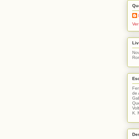
Qu
Ver
Liv
Nov
Ro
Esc
Fe
de 
Gab
Que
Vol
K. 
De