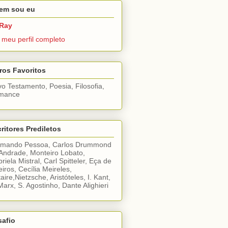
em sou eu
Ray
 meu perfil completo
ros Favoritos
o Testamento, Poesia, Filosofia,
mance
ritores Prediletos
rmando Pessoa, Carlos Drummond
Andrade, Monteiro Lobato,
riela Mistral, Carl Spitteler, Eça de
iros, Cecília Meireles,
taire,Nietzsche, Aristóteles, I. Kant,
Marx, S. Agostinho, Dante Alighieri
safio