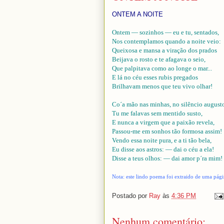
ONTEM A NOITE
Ontem — sozinhos — eu e tu, sentados,
Nos contemplamos quando a noite veio:
Queixosa e mansa a viração dos prados
Beijava o rosto e te afagava o seio,
Que palpitava como ao longe o mar...
E lá no céu esses rubis pregados
Brilhavam menos que teu vivo olhar!
Co´a mão nas minhas, no silêncio august
Tu me falavas sem mentido susto,
E nunca a virgem que a paixão revela,
Passou-me em sonhos tão formosa assim!
Vendo essa noite pura, e a ti tão bela,
Eu disse aos astros: — dai o céu a ela!
Disse a teus olhos: — dai amor p´ra mim!
Nota: este lindo poema foi extraido de uma pág
Postado por
Ray
às
4:36 PM
Nenhum comentário: