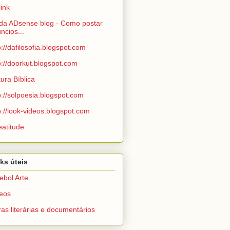
link
da ADsense blog - Como postar
ncios...
p://dafilosofia.blogspot.com
p://doorkut.blogspot.com
tura Bíblica
p://solpoesia.blogspot.com
p://look-videos.blogspot.com
eatitude
ks úteis
ebol Arte
eos
as literárias e documentários