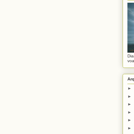
Dia
voa
Ar
►
►
►
►
►
►