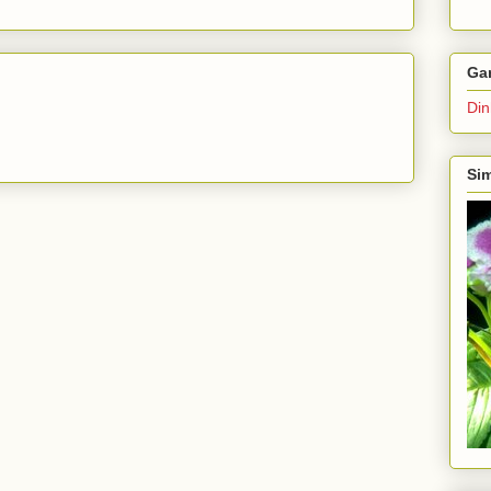
Ga
Din
Sim