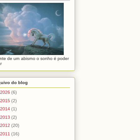
nte de um abismo o sonho é poder
r
quivo do blog
2026
(6)
2015
(2)
2014
(1)
2013
(2)
2012
(20)
2011
(16)