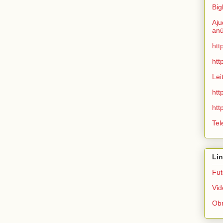
Big
Aju
anú
htt
htt
Lei
htt
htt
Tel
Lin
Fut
Vid
Obr